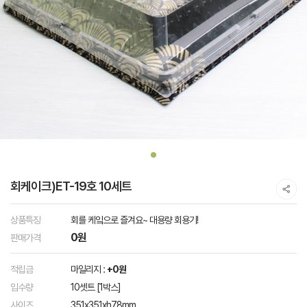
회케이크)ET-19호 10세트
상품특징
회를 케잌으로 즐겨요~ 대용량 회용기!
0원
판매가격
적립금
마일리지 :
+0원
입수량
10셋트 [1박스]
사이즈
351x351xh78mm