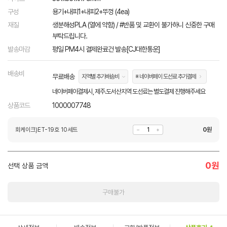
구성
용기+내피1+내피2+뚜껑 (4ea)
재질
생분해성PLA (열에 약함) / #반품 및 교환이 불가하니 신중한 구매
부탁드립니다.
발송마감
평일 PM4시 결제완료건 발송[CJ대한통운]
배송비
무료배송
지역별 추가배송비
※ 네이버페이 도선료 추가결제
네이버페이결제시, 제주.도서산지역 도선료는 별도결제 진행해주세요
상품코드
1000007748
회케이크)ET-19호 10세트
0
원
0
원
선택 상품 금액
구매불가