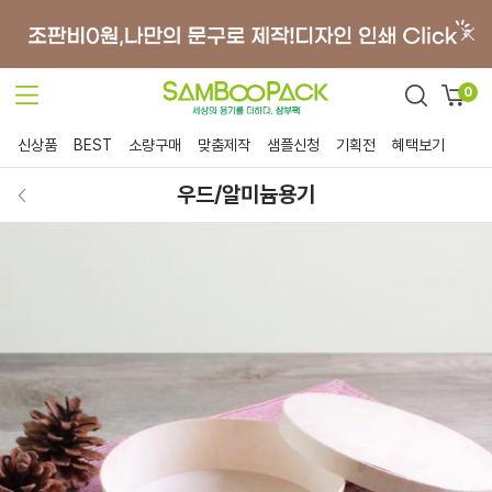
0
신상품
BEST
소량구매
맞춤제작
샘플신청
기획전
혜택보기
우드/알미늄용기