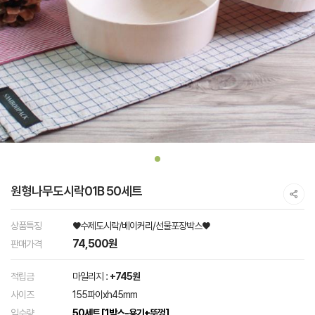
원형나무도시락01B 50세트
상품특징
♥수제도시락/베이커리/선물포장박스♥
74,500원
판매가격
적립금
마일리지 :
+745원
사이즈
155파이xh45mm
입수량
50세트 [1박스-용기+뚜껑]