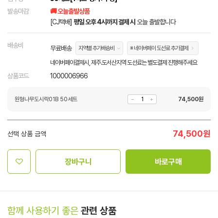
발송마감
🚚 오늘출발상품
[CJ택배]
평일 오후 4시까지 결제 시
오늘 출발합니다
배송비
무료배송
지역별 추가배송비
※ 네이버페이 도선료 추가결제
네이버페이결제시, 제주.도서산지역 도선료는 별도결제 진행해주세요
상품코드
1000006966
원형나무도시락01B 50세트
74,500
원
74,500
원
선택 상품 금액
장바구니
바로구매
함께 사용하기 좋은
관련 상품