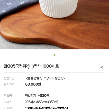
BK105국컵PP(대)백색 1000세트
상품특징
국물류·밥류 등 포장하기 좋은 용기
83,000원
판매가격
적립금
마일리지 :
+830원
사이즈
105파이xh68mm (350ml)
입수량
1000세트 [용기1박스+뚜껑1박스]