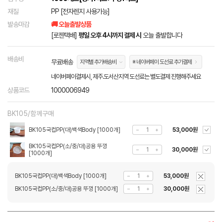
재질
PP [전자렌지 사용가능]
발송마감
🚚 오늘출발상품
[로젠택배]
평일 오후 4시까지 결제 시
오늘 출발합니다
배송비
무료배송
지역별 추가배송비
※ 네이버페이 도선료 추가결제
네이버페이결제시, 제주.도서산지역 도선료는 별도결제 진행해주세요
상품코드
1000006949
BK105/함께구매
BK105국컵PP(대)백색Body [1000개]
53,000원
BK105국컵PP(소/중/대)공용 뚜껑
30,000원
[1000개]
BK105국컵PP(대)백색Body [1000개]
53,000원
BK105국컵PP(소/중/대)공용 뚜껑 [1000개]
30,000원