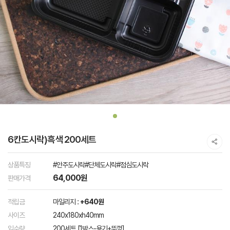
6칸도시락)흑색 200세트
상품특징
#안주도시락#단체도시락#점심도시락
64,000원
판매가격
적립금
마일리지 :
+640원
사이즈
240x180xh40mm
입수량
200세트 [1박스-용기+뚜껑]