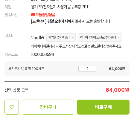
재질
용기PP(전자렌지 사용가능) / 뚜껑 PET
발송마감
🚚 오늘출발상품
[로젠택배]
평일 오후 4시까지 결제 시
오늘 출발합니다
배송비
무료배송
지역별 추가배송비
※ 네이버페이 도선료 추가결제
네이버페이결제시, 제주.도서산지역 도선료는 별도결제 진행해주세요
상품코드
1000006594
6칸도시락)흑색 200세트
64,000
원
64,000
원
선택 상품 금액
장바구니
바로구매