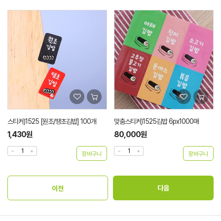
스티커)1525 [원조/땡초김밥] 100개
맞춤스티커)1525김밥 6px1000매
1,430원
80,000원