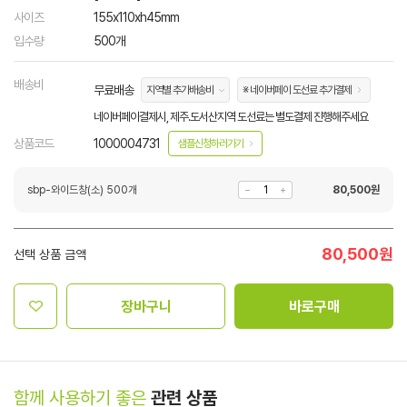
사이즈
155x110xh45mm
입수량
500개
배송비
무료배송
지역별 추가배송비
※ 네이버페이 도선료 추가결제
네이버페이결제시, 제주.도서산지역 도선료는 별도결제 진행해주세요
상품코드
1000004731
샘플신청하러가기
sbp-와이드창(소) 500개
80,500
원
80,500
원
선택 상품 금액
장바구니
바로구매
함께 사용하기 좋은
관련 상품