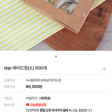
sbp-와이드창(소) 500개
상품특징
속시원하게 보세요! 와이드창
80,500원
판매가격
적립금
마일리지 :
+805원
발송마감
🚚 오늘출발상품
[로젠택배]
평일 오후 4시까지 결제 시
오늘 출발합니다