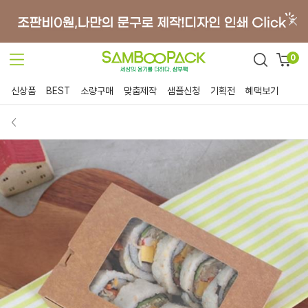
0
신상품
BEST
소량구매
맞춤제작
샘플신청
기획전
혜택보기