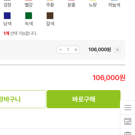
검정
빨강
주황
분홍
노랑
하늘색
남색
녹색
갈색
1개
선택 가능합니다.
106,000원
106,000
원
장바구니
바로구매