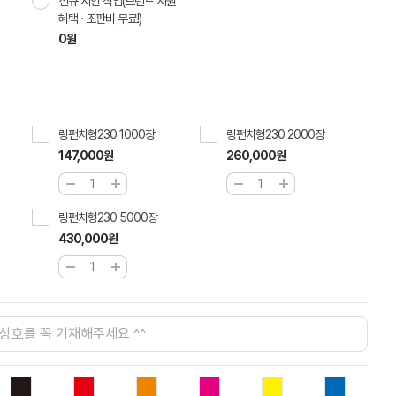
신규 시안 작업(브랜드 지원
혜택 · 조판비 무료!)
0원
링펀치형230 1000장
링펀치형230 2000장
147,000원
260,000원
링펀치형230 5000장
430,000원