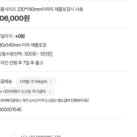
품사이즈 230*140mm이하의 제품포장시 사용
106,000원
일리지 :
+0원
30x140mm 이하 제품포장
맞춤수량선택 : 500장~ 5천장]
자인 컨펌 후 7일 후 출고
무료배송
지역별 추가배송비
※ 네이버페이 도선료 추가결제
이버페이결제시, 제주.도서산지역 도선료는 별도결제 진행해주세요
000001545