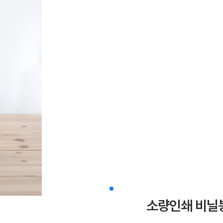
소량인쇄 비닐봉