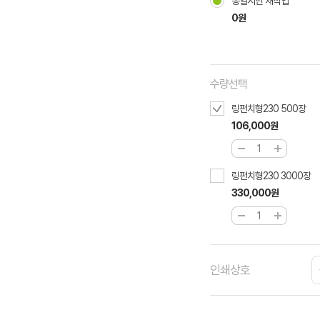
동일시안 재작업
0원
수량선택
링펀치형230 500장
106,000원
링펀치형230 3000장
330,000원
인쇄상호