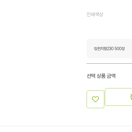
인쇄색상
링펀치형230 500장
선택 상품 금액