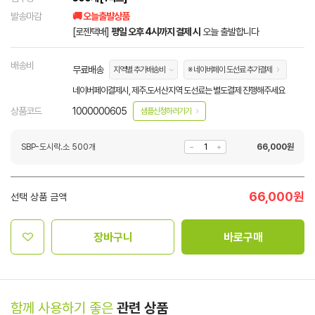
발송마감
🚚 오늘출발상품
[로젠택배]
평일 오후 4시까지 결제 시
오늘 출발합니다
배송비
무료배송
지역별 추가배송비
※ 네이버페이 도선료 추가결제
네이버페이결제시, 제주.도서산지역 도선료는 별도결제 진행해주세요
상품코드
1000000605
샘플신청하러가기
SBP-도시락.소 500개
66,000
원
66,000
원
선택 상품 금액
장바구니
바로구매
함께 사용하기 좋은
관련 상품