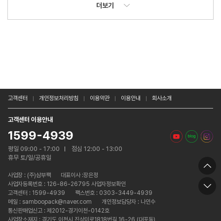
더보기
고객센터
개인정보처리방침
이용약관
이용안내
회사소개
고객센터 이용안내
1599-4939
평일 09:00 - 17:00
점심 12:00 - 13:00
휴무 토/일/공휴일
사업장 :
(주)삼부팩
대표이사 :장은정
사업자등록번호 : 126-86-26795 사업자정보확인
고객센터 : 1599-4939
팩스번호 : 0303-3449-4939
메일 : samboopack@naver.com
개인정보담당자 : 나인수
통신판매업신고 : 제2012-경기이천-0142호
사업장소재지 : 경기도 이천시 진상미로1818번길 16-26 (대포동)