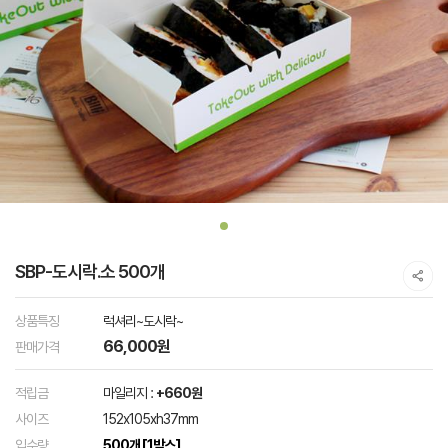
SBP-도시락.소 500개
상품특징
럭셔리~도시락~
66,000원
판매가격
적립금
마일리지 :
+660원
사이즈
152x105xh37mm
입수량
500개 [1박스]