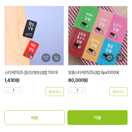
스티커)1525 [원조/땡초김밥] 100개
맞춤스티커)1525김밥 6px1000매
1,430원
80,000원