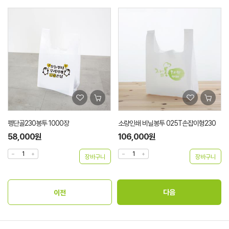
펭단골230봉투 1000장
소량인쇄 비닐봉투 025T손잡이형230
58,000원
106,000원