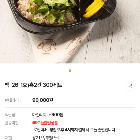
팩-26-1호)흑2칸 300세트
90,000원
판매가격
적립금
마일리지 :
+900원
발송마감
🚚 오늘출발상품
[로젠택배]
평일 오후 4시까지 결제 시
오늘 출발합니다
재질
용기PP/뚜껑PET