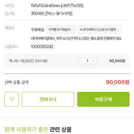
사이즈
190x150xh40mm (내부175x135)
입수량
300세트 [1박스-용기+뚜껑]
배송비
무료배송
지역별 추가배송비
※ 네이버페이 도선료 추가결제
네이버페이결제시, 제주.도서산지역 도선료는 별도결제 진행해주세요
상품코드
1000000242
팩-26-1호)흑2칸 300세트
90,000
원
90,000
원
선택 상품 금액
장바구니
바로구매
함께 사용하기 좋은
관련 상품