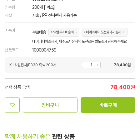
입수량
200개 [1박스]
재질
사출 / PP 전자렌지 사용가능
배송비
무료배송
지역별 추가배송비
※ 네이버페이 도선료 추가결제
네이버페이결제시, 제주.도서산지역 도선료는 별도결제 진행해주세요
상품코드
1000004759
KH타원접시)E330 흑색 200개
78,400
원
78,400
원
선택 상품 금액
장바구니
바로구매
함께 사용하기 좋은
관련 상품