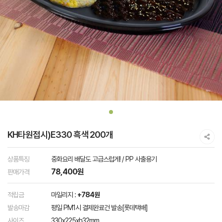
KH타원접시)E330 흑색 200개
상품특징
중화요리 배달도 고급스럽게! / PP 사출용기
78,400원
판매가격
적립금
마일리지 :
+784원
발송마감
평일 PM1시 결제완료건 발송[롯데택배]
사이즈
330x225xh32mm