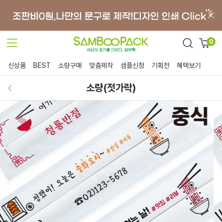
0
신상품
BEST
소량구매
맞춤제작
샘플신청
기획전
혜택보기
소량(젓가락)