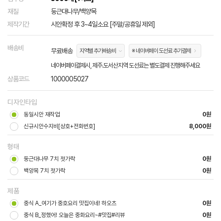
재질
둥근대나무/백양목
제작기간
시안확정 후 3~4일소요 [주말/공휴일 제외]
배송비
무료배송
지역별 추가배송비
※ 네이버페이 도선료 추가결제
네이버페이결제시, 제주.도서산지역 도선료는 별도결제 진행해주세요
상품코드
1000005027
디자인타입
동일시안 재작업
0원
신규시안수지비[상호+전화번호]
8,000원
형태
둥근대나무 7치 젓가락
0원
백양목 7치 젓가락
0원
제품
중식 A_여기가 중호요리 맛집이네! 하오츠
0원
중식 B_정했어! 오늘은 중화요리~#맛집#리뷰
0원