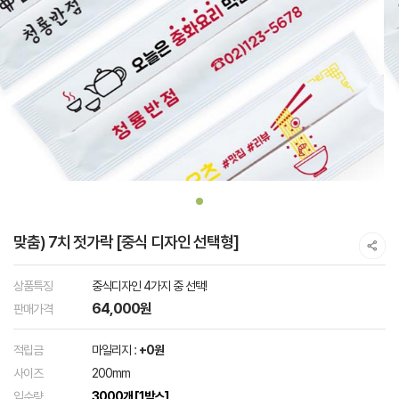
맞춤) 7치 젓가락 [중식 디자인 선택형]
상품특징
중식디자인 4가지 중 선택!
64,000원
판매가격
적립금
마일리지 :
+0원
사이즈
200mm
입수량
3000개 [1박스]