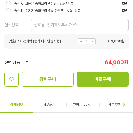
중식 C_오늘은 중화요리 먹는날!#맛집#리뷰
0원
중식 D_여기가 중화요리 맛집!하오츠 #맛집#리뷰
0원
인쇄상호
맞춤) 7치 젓가락 [중식 디자인 선택형]
64,000
원
64,000
원
선택 상품 금액
장바구니
바로구매
상세정보
배송정보
교환/반품정보
상품후기
0