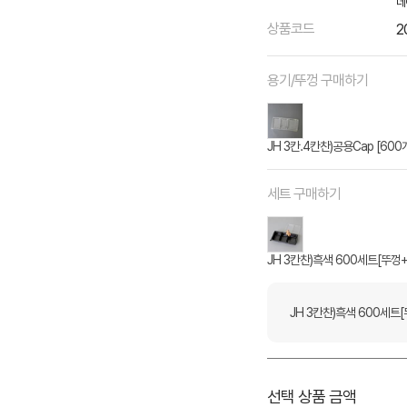
네
상품코드
2
용기/뚜껑 구매하기
JH 3칸.4칸찬)공용Cap [600
세트 구매하기
JH 3칸찬)흑색 600세트[뚜껑
JH 3칸찬)흑색 600세트
선택 상품 금액