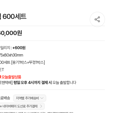
색 600세트
60,000원
일리지 :
+600원
75x80xh30mm
00세트 [용기1박스+뚜껑1박스]
ET
 오늘출발상품
로젠택배]
평일 오후 4시까지 결제 시
오늘 출발합니다
무료배송
지역별 추가배송비
※ 네이버페이 도선료 추가결제