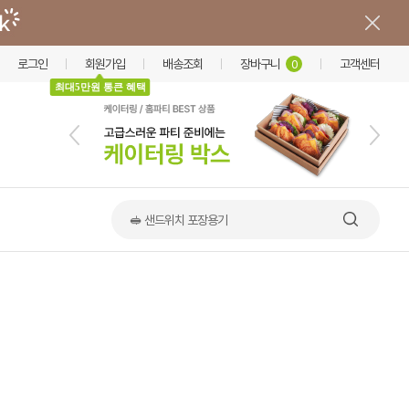
로그인
회원가입
배송조회
장바구니
고객센터
0
최대5만원 통큰 혜택
🥪 샌드위치 포장용기