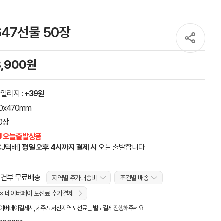
47선물 50장
3,900원
일리지 :
+39원
0x470mm
0장
 오늘출발상품
CJ택배]
평일 오후 4시까지 결제 시
오늘 출발합니다
건부 무료배송
지역별 추가배송비
조건별 배송
※ 네이버페이 도선료 추가결제
이버페이결제시, 제주.도서산지역 도선료는 별도결제 진행해주세요