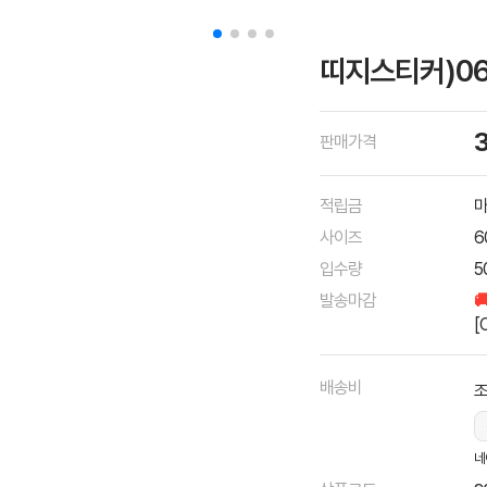
띠지스티커)06
판매가격
적립금
마
사이즈
6
입수량
5
발송마감

[
배송비
조
네