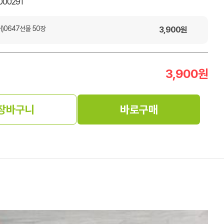
000291
)0647선물 50장
3,900
원
3,900
원
장바구니
바로구매