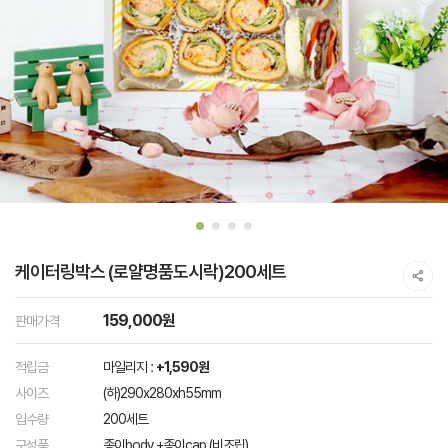
케이터링박스 (로얄명품도시락)200세트
159,000원
판매가격
적립금
마일리지 :
+1,590원
사이즈
(하)290x280xh55mm
입수량
200세트
구성품
종이body +종이cap (비조립)