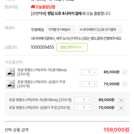
발송마감
🚚 오늘출발상품
[로젠택배]
평일 오후 4시까지 결제 시
오늘 출발합니다
배송비
무료배송
지역별 추가배송비
※ 네이버페이 도선료 추가결제
네이버페이결제시, 제주.도서산지역 도선료는 별도결제 진행해주세요
상품코드
1000009455
샘플신청하러가기
구성품선택
로얄 명품도시락(외피-하)종이Body
89,000원
[200개]
로얄 명품도시락(외피-상)종이 뚜껑
70,000원
[200개]
로얄 명품도시락(외피-하)종이Body [200개]
89,000원
로얄 명품도시락(외피-상)종이 뚜껑 [200개]
70,000원
159,000
원
선택 상품 금액