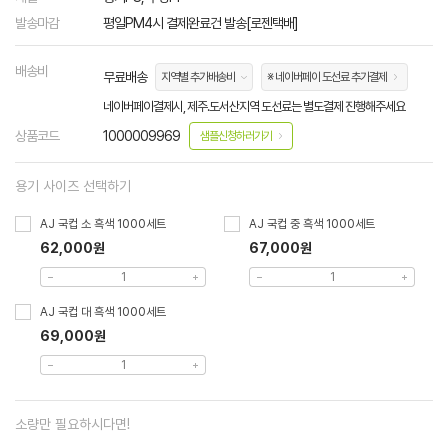
발송마감
평일PM4시 결제완료건 발송[로젠택배]
배송비
무료배송
지역별 추가배송비
※ 네이버페이 도선료 추가결제
네이버페이결제시, 제주.도서산지역 도선료는 별도결제 진행해주세요
상품코드
1000009969
샘플신청하러가기
용기 사이즈 선택하기
AJ 국컵 소 흑색 1000세트
AJ 국컵 중 흑색 1000세트
62,000원
67,000원
AJ 국컵 대 흑색 1000세트
69,000원
소량만 필요하시다면!