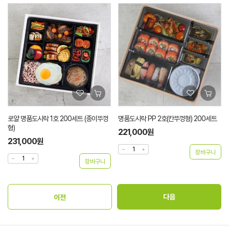
로얄 명품도시락 1호 200세트 (종이뚜껑
명품도시락 PP 2호(칸뚜껑형) 200세트
형)
221,000원
231,000원