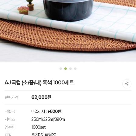
AJ 국컵 (소/중/대) 흑색 1000세트
62,000원
판매가격
적립금
마일리지 :
+620원
사이즈
250ml/325ml/380ml
입수량
1000set
재질
용기PS, 뚜껑PP