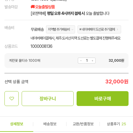
발송마감
🚚 오늘출발상품
[로젠택배]
평일 오후 4시까지 결제 시
오늘 출발합니다
배송비
무료배송
지역별 추가배송비
※ 네이버페이 도선료 추가결제
네이버페이결제시, 제주.도서산지역 도선료는 별도결제 진행해주세요
상품코드
1000008136
계란꽃 물티슈 1000매
32,000
원
32,000
원
선택 상품 금액
장바구니
바로구매
상세정보
배송정보
교환/반품정보
상품후기
25