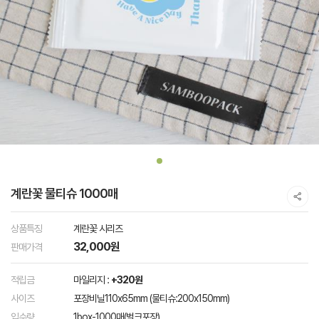
계란꽃 물티슈 1000매
상품특징
계란꽃 시리즈
32,000원
판매가격
적립금
마일리지 :
+320원
사이즈
포장비닐110x65mm (물티슈:200x150mm)
입수량
1box-1000매(벌크포장)