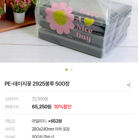
PE-데이지꽃 2925봉투 500장
소비자가
72,500원
65,250원
10%할인
판매가격
적립금
마일리지 :
+652원
사이즈
280x240mm 이하 포장
입수량
500장 [1박스]