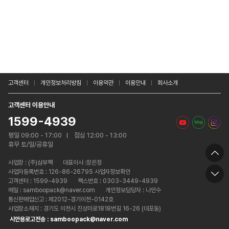
고객센터
개인정보처리방침
이용약관
이용안내
회사소개
고객센터 이용안내
1599-4939
평일 09:00 - 17:00
점심 12:00 - 13:00
휴무 토/일/공휴일
사업장 :
(주)삼부팩
대표이사 :장은정
사업자등록번호 : 126-86-26795 사업자정보확인
고객센터 : 1599-4939
팩스번호 : 0303-3449-4939
메일 : samboopack@naver.com
개인정보담당자 : 나인수
통신판매업신고 : 제2012-경기이천-0142호
사업장소재지 : 경기도 이천시 진상미로1818번길 16-26 (대포동)
시안용로고전송 : samboopack@naver.com