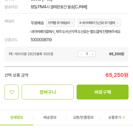
발송마감
평일 PM4시 결제완료건 발송[CJ택배]
배송비
무료배송
지역별 추가배송비
※ 네이버페이 도선료 추가결제
네이버페이결제시, 제주.도서산지역 도선료는 별도결제 진행해주세요
상품코드
1000008119
PE-데이지꽃 2925봉투 500장
65,250
원
65,250
원
선택 상품 금액
장바구니
바로구매
상세정보
배송정보
교환/반품정보
상품후기
6