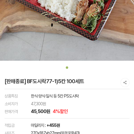
[판매종료] BF도시락77-1)5칸 100세트
상품특징
한식·양식·일식 등 5칸 PS도시락
소비자가
47,300원
45,500원
4%할인
판매가격
적립금
마일리지 :
+455원
사이즈
270x187xh27mm(뚜껑포함43)