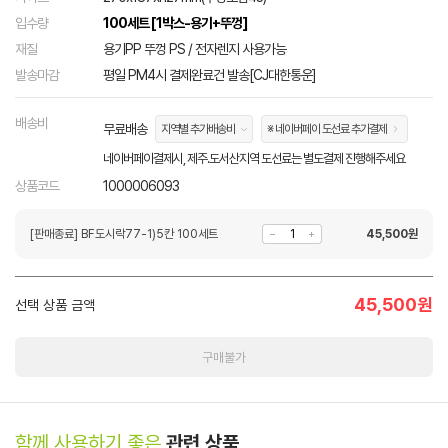
입수량
100세트 [1박스-용기+뚜껑]
재질
용기PP 뚜껑 PS / 전자렌지 사용가능
발송마감
평일 PM4시 결제완료건 발송[CJ대한통운]
배송비
무료배송
지역별 추가배송비
※ 네이버페이 도선료 추가결제
네이버페이결제시, 제주.도서산지역 도선료는 별도결제 진행해주세요
상품코드
1000006093
[판매종료] BF도시락77-1)5칸 100세트
45,500
원
45,500
원
선택 상품 금액
구매불가
함께 사용하기 좋은
관련 상품