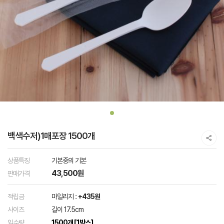
백색수저)1매포장 1500개
상품특징
기본중의 기본
43,500원
판매가격
적립금
마일리지 :
+435원
사이즈
길이 17.5cm
입수량
1500개 [1박스]