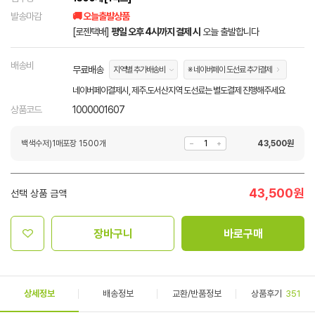
발송마감
🚚 오늘출발상품
[로젠택배]
평일 오후 4시까지 결제 시
오늘 출발합니다
배송비
무료배송
지역별 추가배송비
※ 네이버페이 도선료 추가결제
네이버페이결제시, 제주.도서산지역 도선료는 별도결제 진행해주세요
상품코드
1000001607
백색수저)1매포장 1500개
43,500
원
43,500
원
선택 상품 금액
장바구니
바로구매
상세정보
배송정보
교환/반품정보
상품후기
351