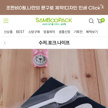
0
신상품
BEST
소량구매
맞춤제작
샘플신청
기획전
혜택보기
수저.포크.나이프