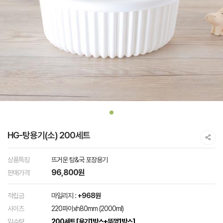
HG-탕용기(소) 200세트
상품특징
뜨거운 탕&국 포장용기
96,800원
판매가격
적립금
마일리지 :
+968원
사이즈
220파이xh80mm (2000ml)
입수량
200세트 [용기1박스+뚜껑1박스]