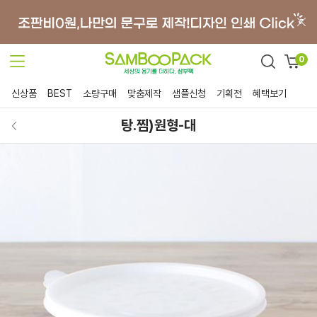
0
신상품
BEST
소량구매
맞춤제작
샘플신청
기획전
혜택보기
탕.찜)원형-대