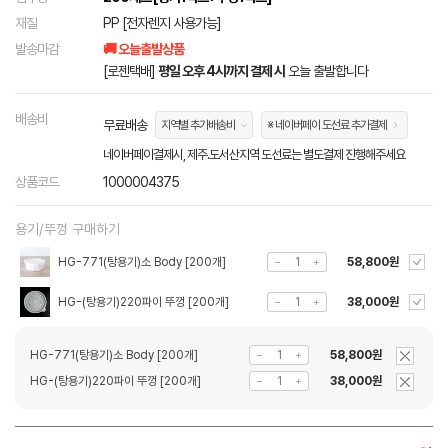
재질
PP [전자렌지 사용가능]
발송마감
🚚 오늘출발상품
[로젠택배]
평일 오후 4시까지 결제 시
오늘 출발합니다
배송비
무료배송
지역별 추가배송비
※ 네이버페이 도선료 추가결제
네이버페이결제시, 제주.도서산지역 도선료는 별도결제 진행해주세요
상품코드
1000004375
용기/뚜껑 구매하기
HG-771(탕용기)소 Body [200개]
58,800원
HG-(탕용기)220파이 뚜껑 [200개]
38,000원
HG-771(탕용기)소 Body [200개]
58,800원
HG-(탕용기)220파이 뚜껑 [200개]
38,000원