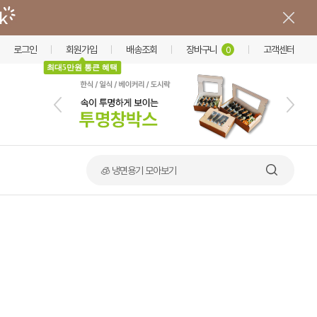
로그인
회원가입
배송조회
장바구니
고객센터
0
최대5만원 통큰 혜택
🧊 냉면용기 모아보기