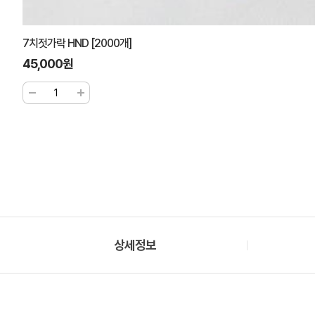
7치젓가락 HND [2000개]
45,000원
상세정보