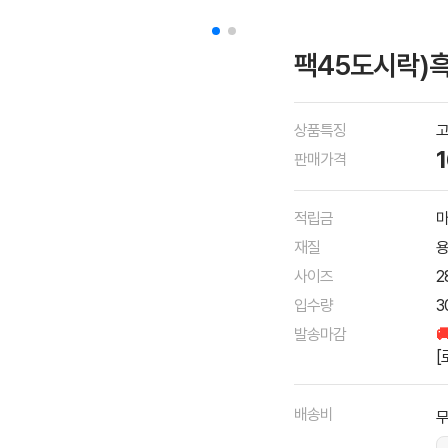
팩45도시락)흑
상품특징
고
판매가격
적립금
마
재질
용
사이즈
2
입수량
3
발송마감

[
배송비