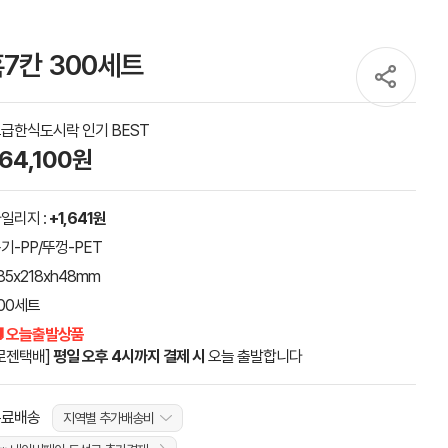
7칸 300세트
급한식도시락 인기 BEST
164,100원
일리지 :
+1,641원
기-PP/뚜껑-PET
85x218xh48mm
00세트
 오늘출발상품
로젠택배]
평일 오후 4시까지 결제 시
오늘 출발합니다
무료배송
지역별 추가배송비