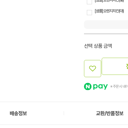
[샘플]오렌지치킨(대)
선택 상품 금액
※ 주문 시 네
배송정보
교환/반품정보