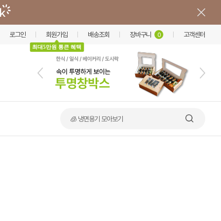
로그인
회원가입
배송조회
장바구니
고객센터
0
최대5만원 통큰 혜택
🧊 냉면용기 모아보기