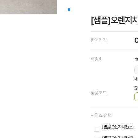
[샘플]오렌지치킨
판매가격
배송비
네
S
상품코드
사이즈 선택
[샘플]오렌지치킨(소)
[샘플]오렌지치킨(중)