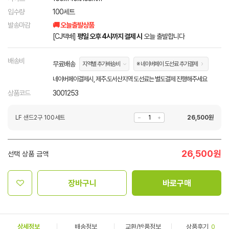
입수량
100세트
발송마감
🚚 오늘출발상품
[CJ택배]
평일 오후 4시까지 결제 시
오늘 출발합니다
배송비
무료배송
지역별 추가배송비
※ 네이버페이 도선료 추가결제
네이버페이결제시, 제주.도서산지역 도선료는 별도결제 진행해주세요
상품코드
3001253
LF 샌드2구 100세트
26,500
원
26,500
원
선택 상품 금액
장바구니
바로구매
상세정보
배송정보
교환/반품정보
상품후기
0