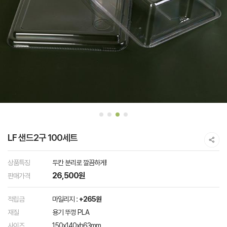
LF 샌드2구 100세트
상품특징
두칸 분리로 깔끔하게!
26,500원
판매가격
적립금
마일리지 :
+265원
재질
용기 뚜껑 PLA
사이즈
150x140xh63mm