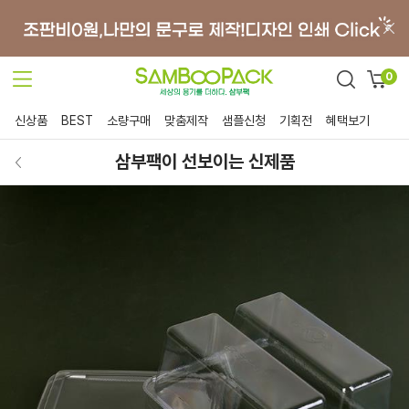
0
신상품
BEST
소량구매
맞춤제작
샘플신청
기획전
혜택보기
삼부팩이 선보이는 신제품