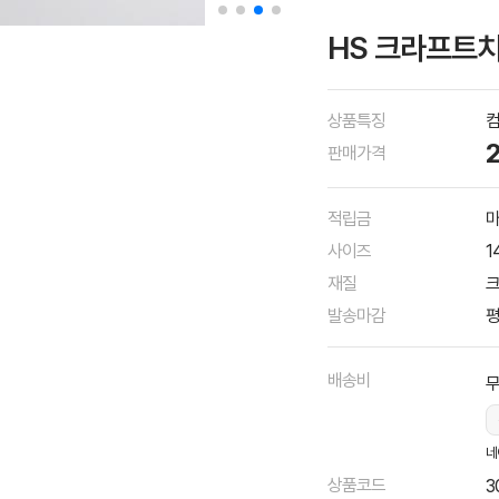
HS 크라프트치
상품특징
컴
판매가격
적립금
마
사이즈
1
재질
발송마감
평
배송비
네
상품코드
3