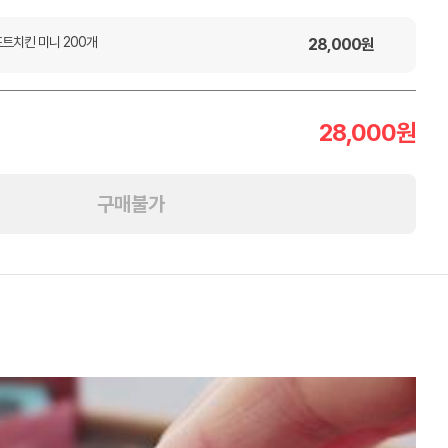
프트치킨 미니 200개
28,000
원
28,000
원
구매불가