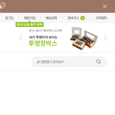
로그인
회원가입
배송조회
장바구니
고객센터
0
최대5만원 통큰 혜택
🧊 냉면용기 모아보기