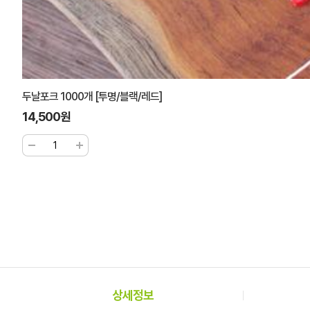
두날포크 1000개 [투명/블랙/레드]
14,500원
상세정보