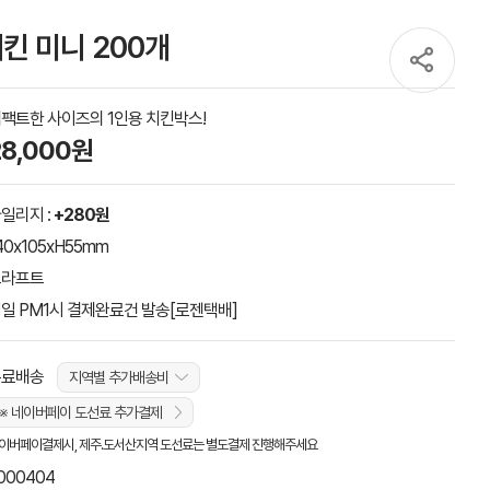
킨 미니 200개
팩트한 사이즈의 1인용 치킨박스!
28,000원
일리지 :
+280원
40x105xH55mm
크라프트
일 PM1시 결제완료건 발송[로젠택배]
무료배송
지역별 추가배송비
※ 네이버페이 도선료 추가결제
이버페이결제시, 제주.도서산지역 도선료는 별도결제 진행해주세요
000404