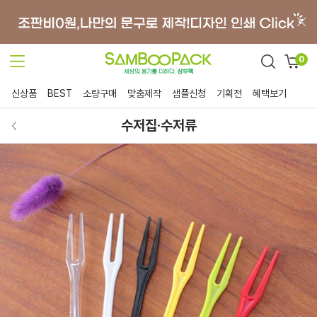
0
신상품
BEST
소량구매
맞춤제작
샘플신청
기획전
혜택보기
수저집·수저류