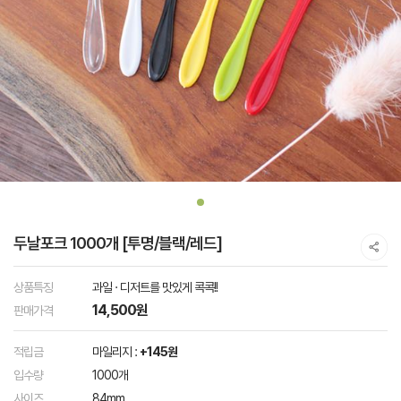
두날포크 1000개 [투명/블랙/레드]
상품특징
과일 · 디저트를 맛있게 콕콕!!
14,500원
판매가격
적립금
마일리지 :
+145원
입수량
1000개
사이즈
84mm