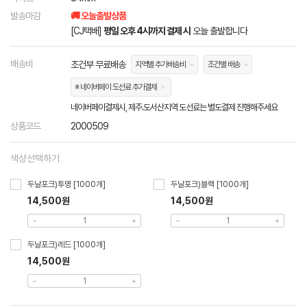
발송마감
🚚 오늘출발상품
[CJ택배]
평일 오후 4시까지 결제 시
오늘 출발합니다
배송비
조건부 무료배송
지역별 추가배송비
조건별 배송
※ 네이버페이 도선료 추가결제
네이버페이결제시, 제주.도서산지역 도선료는 별도결제 진행해주세요
상품코드
2000509
색상선택하기
두날포크)투명 [1000개]
두날포크)블랙 [1000개]
14,500원
14,500원
두날포크)레드 [1000개]
14,500원