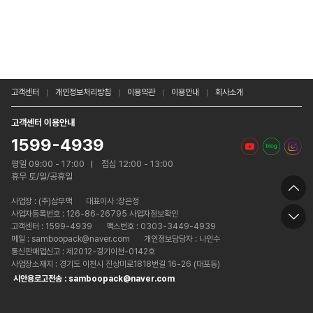
고객센터
개인정보처리방침
이용약관
이용안내
회사소개
고객센터 이용안내
1599-4939
평일 09:00 - 17:00
점심 12:00 - 13:00
휴무 토/일/공휴일
사업장 :
(주)삼부팩
대표이사 :장은정
사업자등록번호 : 126-86-26795 사업자정보확인
고객센터 : 1599-4939
팩스번호 : 0303-3449-4939
메일 : samboopack@naver.com
개인정보담당자 : 나인수
통신판매업신고 : 제2012-경기이천-0142호
사업장소재지 : 경기도 이천시 진상미로1818번길 16-26 (대포동)
시안용로고전송 : samboopack@naver.com