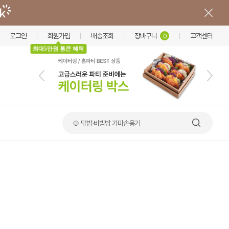
로그인
회원가입
배송조회
장바구니
고객센터
0
최대5만원 통큰 혜택
🍲 덮밥·비빔밥 가마솥용기