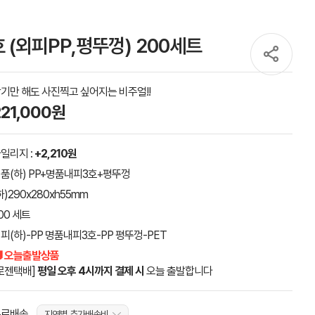
 (외피PP,평뚜껑) 200세트
기만 해도 사진찍고 싶어지는 비주얼!!
221,000원
일리지 :
+2,210원
품(하) PP+명품내피3호+평뚜껑
하)290x280xh55mm
00 세트
피(하)-PP 명품내피3호-PP 평뚜껑-PET
 오늘출발상품
로젠택배]
평일 오후 4시까지 결제 시
오늘 출발합니다
무료배송
지역별 추가배송비