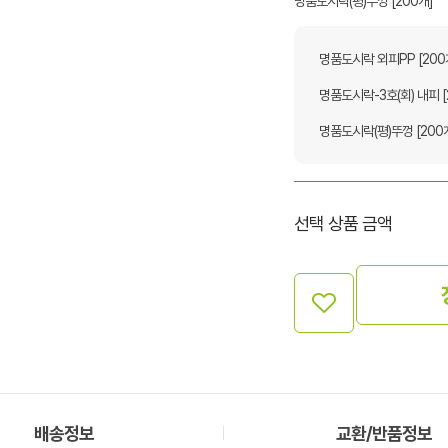
명품도시락(평)뚜껑 [200개]
명품도시락 외피PP [200
명품도시락-3호(회) 내피 [
명품도시락(평)뚜껑 [200
선택 상품 금액
배송정보
교환/반품정보