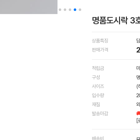
명품도시락 3호
상품특징
담
판매가격
적립금
마
구성
명
사이즈
(
입수량
2
재질
외
발송마감

[
배송비