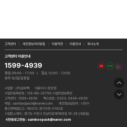
고객센터
개인정보처리방침
이용약관
이용안내
회사소개
고객센터 이용안내
1599-4939
평일 09:00 - 17:00
점심 12:00 - 13:00
휴무 토/일/공휴일
사업장 :
(주)삼부팩
대표이사 :장은정
사업자등록번호 : 126-86-26795 사업자정보확인
고객센터 : 1599-4939
팩스번호 : 0303-3449-4939
메일 : samboopack@naver.com
개인정보담당자 : 나인수
통신판매업신고 : 제2012-경기이천-0142호
사업장소재지 : 경기도 이천시 진상미로1818번길 16-26 (대포동)
시안용로고전송 : samboopack@naver.com