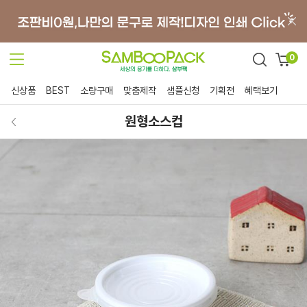
0
신상품
BEST
소량구매
맞춤제작
샘플신청
기획전
혜택보기
원형소스컵