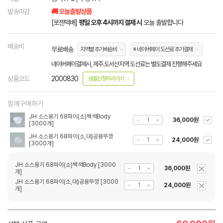
발송마감
🚚 오늘출발상품
[로젠택배]
평일 오후 4시까지 결제 시
오늘 출발합니다
배송비
무료배송
지역별 추가배송비
※ 네이버페이 도선료 추가결제
네이버페이결제시, 제주.도서산지역 도선료는 별도결제 진행해주세요
상품코드
2000830
샘플신청하러가기
함께구매하기
JH 소스용기 68파이(소)백색Body
36,000원
[3000개]
JH 소스용기 68파이(소,대)공용뚜껑
24,000원
[3000개]
JH 소스용기 68파이(소)백색Body [3000
36,000원
개]
JH 소스용기 68파이(소,대)공용뚜껑 [3000
24,000원
개]