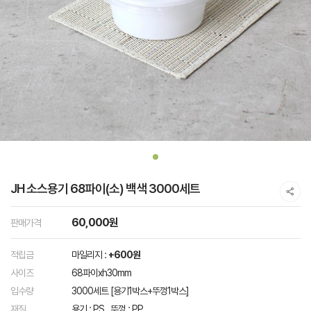
JH 소스용기 68파이(소) 백색 3000세트
60,000원
판매가격
적립금
마일리지 :
+600원
사이즈
68파이xh30mm
입수량
3000세트 [용기1박스+뚜껑1박스]
재질
용기 : PS , 뚜껑 : PP