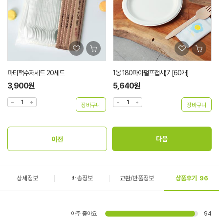
파티팩수저세트 20세트
1봉 180파이펄프접시)7 [60개]
3,900원
5,640원
상세정보
배송정보
교환/반품정보
상품후기
96
아주 좋아요
94