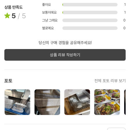
좋아요
1
상품 만족도
보통이에요
1
5
/
5
그냥 그래요
0
별로예요
0
당신의 구매 경험을 공유해주세요!
상품 리뷰 작성하기
포토
전체 포토 리뷰 보기