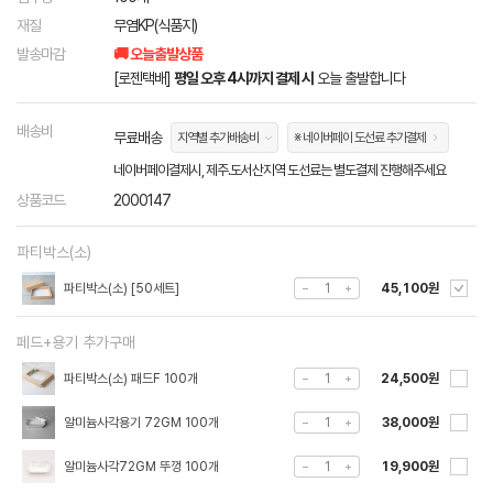
재질
무염KP(식품지)
발송마감
🚚 오늘출발상품
[로젠택배]
평일 오후 4시까지 결제 시
오늘 출발합니다
배송비
무료배송
지역별 추가배송비
※ 네이버페이 도선료 추가결제
네이버페이결제시, 제주.도서산지역 도선료는 별도결제 진행해주세요
상품코드
2000147
파티박스(소)
파티박스(소) [50세트]
45,100원
페드+용기 추가구매
파티박스(소) 패드F 100개
24,500원
알미늄사각용기 72GM 100개
38,000원
알미늄사각72GM 뚜껑 100개
19,900원