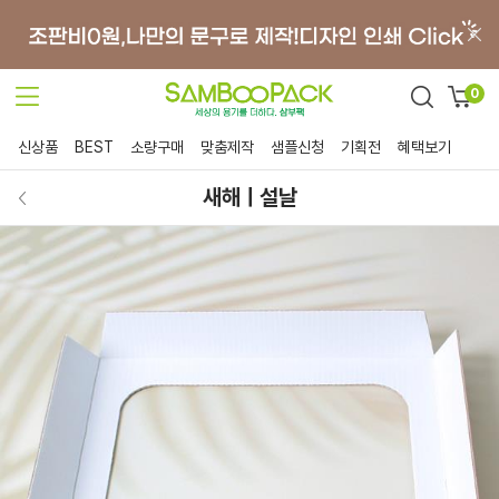
0
신상품
BEST
소량구매
맞춤제작
샘플신청
기획전
혜택보기
새해ㅣ설날