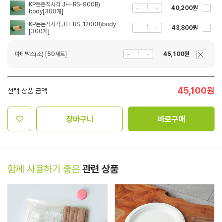
KP든든직사각 JH-RS-900B)
40,200원
body[300개]
KP든든직사각 JH-RS-1200B)body
43,800원
[300개]
파티박스(소) [50세트]
45,100원
45,100
원
선택 상품 금액
장바구니
바로구매
함께 사용하기 좋은
관련 상품