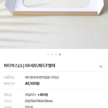
파티박스(소) 50세트/패드F별매
상품특징
파티준비에 편리함을 더하는!
45,100원
판매가격
적립금
마일리지 :
+451원
사이즈
(하)258x196xh58mm
입수량
100개