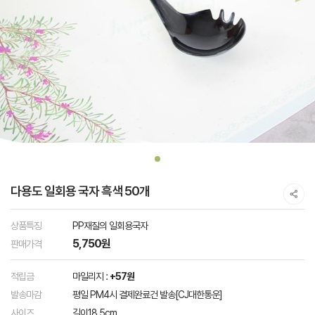
다용도 일회용 국자 흑색 50개
상품특징
PP재질의 일회용국자
5,750원
판매가격
적립금
마일리지 :
+57원
발송마감
평일 PM4시 결제완료건 발송[CJ대한통운]
사이즈
길이18.5cm