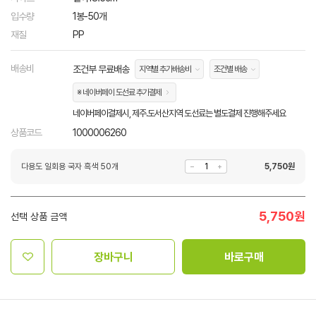
입수량
1봉-50개
재질
PP
배송비
조건부 무료배송
지역별 추가배송비
조건별 배송
※ 네이버페이 도선료 추가결제
네이버페이결제시, 제주.도서산지역 도선료는 별도결제 진행해주세요
상품코드
1000006260
다용도 일회용 국자 흑색 50개
5,750
원
5,750
원
선택 상품 금액
장바구니
바로구매