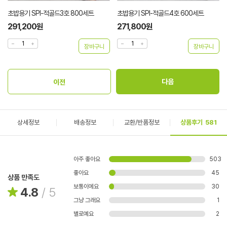
초밥용기 SPI-적골드3호 800세트
초밥용기 SPI-적골드4호 600세트
291,200원
271,800원
상세정보
배송정보
교환/반품정보
상품후기
581
아주 좋아요
503
좋아요
45
상품 만족도
보통이에요
30
4.8
/
5
그냥 그래요
1
별로예요
2