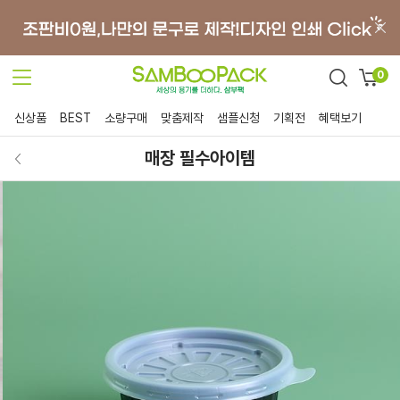
0
신상품
BEST
소량구매
맞춤제작
샘플신청
기획전
혜택보기
매장 필수아이템