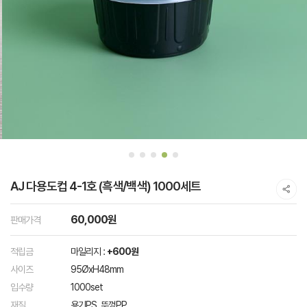
AJ 다용도컵 4-1호 (흑색/백색) 1000세트
60,000원
판매가격
적립금
마일리지 :
+600원
사이즈
95ØxH48mm
입수량
1000set
재질
용기PS, 뚜껑PP