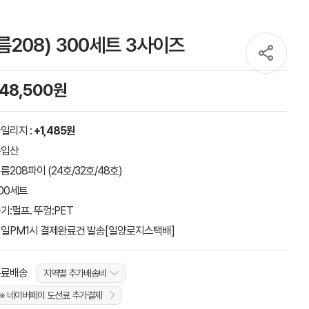
208) 300세트 3사이즈
148,500원
일리지 :
+1,485원
수입산
름208파이 (24호/32호/48호)
00세트
기:펄프. 뚜껑:PET
일PM1시 결제완료건 발송[일양로지스택배]
무료배송
지역별 추가배송비
※ 네이버페이 도선료 추가결제