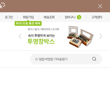
로그인
회원가입
배송조회
장바구니
고객센터
0
최대5만원 통큰 혜택
🍲 덮밥·비빔밥 가마솥용기