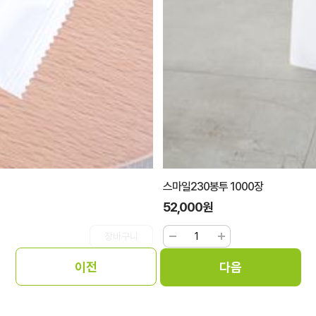
스마일230봉투 1000장
52,000원