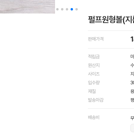
펄프원형볼(지름
판매가격
적립금
마
원산지
사이즈
지
입수량
3
재질
용
발송마감
평
배송비