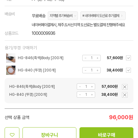
배송비
무료배송
지역별 추가배송비
※ 네이버페이 도선료 추가결제
네이버페이결제시, 제주.도서산지역 도선료는 별도결제 진행해주세요
상품코드
1000009936
용기/뚜껑 구매하기
HG-846(흑색)Body [200개]
57,600원
HG-840 (뚜껑) [200개]
38,400원
HG-846(흑색)Body [200개]
57,600원
HG-840 (뚜껑) [200개]
38,400원
96,000
원
선택 상품 금액
장바구니
바로구매