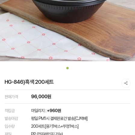
HG-846)흑색 200세트
96,000원
판매가격
적립금
마일리지 :
+960원
발송마감
평일 PM1시 결제완료건 발송[CJ택배]
입수량
200세트[용기1박스+뚜껑1박스]
재질
PP (전자레인지 가능)