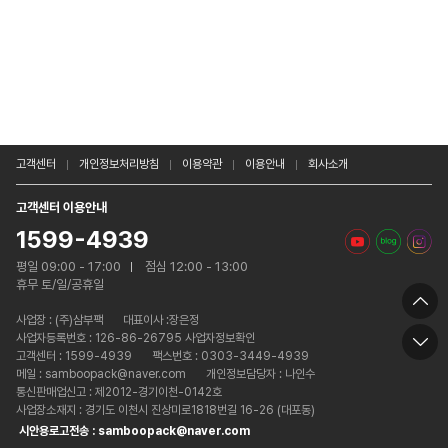
고객센터
개인정보처리방침
이용약관
이용안내
회사소개
고객센터 이용안내
1599-4939
평일 09:00 - 17:00
점심 12:00 - 13:00
휴무 토/일/공휴일
사업장 :
(주)삼부팩
대표이사 :장은정
사업자등록번호 : 126-86-26795 사업자정보확인
고객센터 : 1599-4939
팩스번호 : 0303-3449-4939
메일 : samboopack@naver.com
개인정보담당자 : 나인수
통신판매업신고 : 제2012-경기이천-0142호
사업장소재지 : 경기도 이천시 진상미로1818번길 16-26 (대포동)
시안용로고전송 : samboopack@naver.com