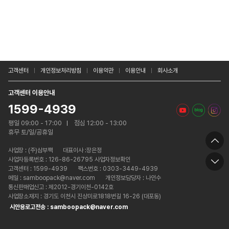
고객센터
개인정보처리방침
이용약관
이용안내
회사소개
고객센터 이용안내
1599-4939
평일 09:00 - 17:00
점심 12:00 - 13:00
휴무 토/일/공휴일
사업장 :
(주)삼부팩
대표이사 :장은정
사업자등록번호 : 126-86-26795 사업자정보확인
고객센터 : 1599-4939
팩스번호 : 0303-3449-4939
메일 : samboopack@naver.com
개인정보담당자 : 나인수
통신판매업신고 : 제2012-경기이천-0142호
사업장소재지 : 경기도 이천시 진상미로1818번길 16-26 (대포동)
시안용로고전송 : samboopack@naver.com