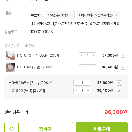
배송비
무료배송
지역별 추가배송비
※ 네이버페이 도선료 추가결제
네이버페이결제시, 제주.도서산지역 도선료는 별도결제 진행해주세요
상품코드
1000009935
용기/뚜껑 구매하기
HG-846(백색)Body [200개]
57,600원
HG-840 (뚜껑) [200개]
38,400원
HG-846(백색)Body [200개]
57,600원
HG-840 (뚜껑) [200개]
38,400원
96,000
원
선택 상품 금액
장바구니
바로구매