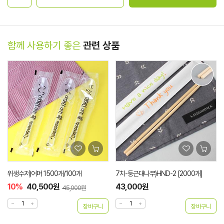
함께 사용하기 좋은
관련 상품
위생수저)어머 1500개/100개
7치-둥근대나무)HND-2 [2000개]
10%
40,500원
43,000원
45,000원