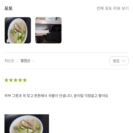
포토
전체 포토 리뷰 보기
최신순
별점순
하부 그릇과 꼭 맞고 튼튼해서 국물이 안샙니다. 쏟아질 걱정없고 좋아요