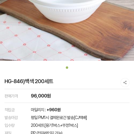
HG-846)백색 200세트
96,000원
판매가격
적립금
마일리지 :
+960원
발송마감
평일 PM1시 결제완료건 발송[CJ택배]
입수량
200세트[용기1박스+뚜껑1박스]
재질
PP (전자레인지 가능)