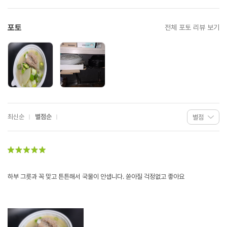
포토
전체 포토 리뷰 보기
최신순
별점순
하부 그릇과 꼭 맞고 튼튼해서 국물이 안샙니다. 쏟아질 걱정없고 좋아요