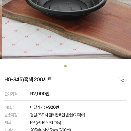
HG-845)흑색 200세트
92,000원
판매가격
적립금
마일리지 :
+920원
발송마감
평일 PM1시 결제완료건 발송[CJ택배]
재질
PP (전자레인지 가능)
사이즈
205파이xh45mm (800ml)