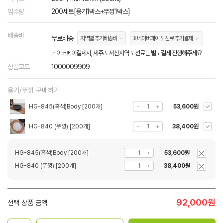
입수량
200세트[용기1박스+뚜껑1박스]
배송비
무료배송
지역별 추가배송비
※ 네이버페이 도선료 추가결제
네이버페이결제시, 제주.도서산지역 도선료는 별도결제 진행해주세요
상품코드
1000009909
용기/뚜껑 구매하기
HG-845(흑색)Body [200개]
53,600원
HG-840 (뚜껑) [200개]
38,400원
HG-845(흑색)Body [200개]
53,600원
HG-840 (뚜껑) [200개]
38,400원
92,000
원
선택 상품 금액