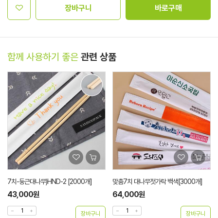
장바구니
바로구매
함께 사용하기 좋은
관련 상품
7치-둥근대나무)HND-2 [2000개]
맞춤7치 대나무젓가락 백색[3000개]
43,000원
64,000원