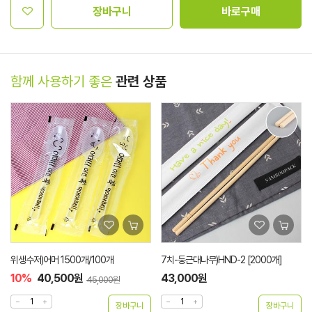
장바구니
바로구매
함께 사용하기 좋은
관련 상품
위생수저)어머 1500개/100개
7치-둥근대나무)HND-2 [2000개]
10%
40,500원
43,000원
45,000원