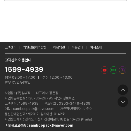
고객센터
개인정보처리방침
이용약관
이용안내
회사소개
고객센터 이용안내
1599-4939
평일 09:00 - 17:00
점심 12:00 - 13:00
휴무 토/일/공휴일
사업장 :
(주)삼부팩
대표이사 :장은정
사업자등록번호 : 126-86-26795 사업자정보확인
고객센터 : 1599-4939
팩스번호 : 0303-3449-4939
메일 : samboopack@naver.com
개인정보담당자 : 나인수
통신판매업신고 : 제2012-경기이천-0142호
사업장소재지 : 경기도 이천시 진상미로1818번길 16-26 (대포동)
시안용로고전송 : samboopack@naver.com