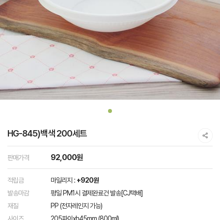
HG-845)백색 200세트
92,000원
판매가격
적립금
마일리지 :
+920원
발송마감
평일 PM1시 결제완료건 발송[CJ택배]
재질
PP (전자레인지 가능)
사이즈
205파이xh45mm (800ml)