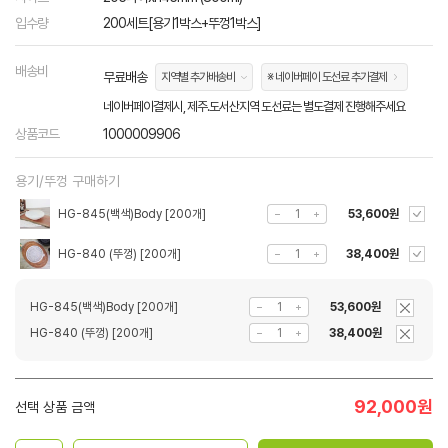
입수량
200세트[용기1박스+뚜껑1박스]
배송비
무료배송
지역별 추가배송비
※ 네이버페이 도선료 추가결제
네이버페이결제시, 제주.도서산지역 도선료는 별도결제 진행해주세요
상품코드
1000009906
용기/뚜껑 구매하기
HG-845(백색)Body [200개]
53,600원
HG-840 (뚜껑) [200개]
38,400원
HG-845(백색)Body [200개]
53,600원
HG-840 (뚜껑) [200개]
38,400원
92,000
원
선택 상품 금액