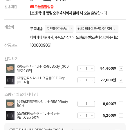
발송마감
🚚 오늘출발상품
[로젠택배]
평일 오후 4시까지 결제 시
오늘 출발합니다
배송비
무료배송
지역별 추가배송비
※ 네이버페이 도선료 추가결제
네이버페이결제시, 제주.도서산지역 도선료는 별도결제 진행해주세요
상품코드
1000009061
선택하기
KP둥근직사각 JH-R580Body [300
44,400원
개X148원]
KP둥근직사각 JH-R 공용PET.Cap
27,000원
[300개]
소량만 필요하시다면!
(소량)KP둥근직사각 JH-R580Body
8,900원
50개
(소량)KP둥근직사각 JH-R 공용
5,200원
PET.Cap 50개