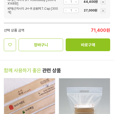
KP둥근직사각 JH-R580Body [300개
44,400원
X148원]
KP둥근직사각 JH-R 공용PET.Cap [300
27,000원
개]
71,400
원
선택 상품 금액
장바구니
바로구매
함께 사용하기 좋은
관련 상품