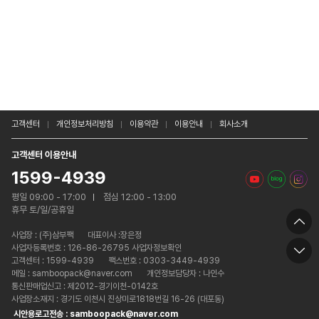
고객센터
개인정보처리방침
이용약관
이용안내
회사소개
고객센터 이용안내
1599-4939
평일 09:00 - 17:00
점심 12:00 - 13:00
휴무 토/일/공휴일
사업장 :
(주)삼부팩
대표이사 :장은정
사업자등록번호 : 126-86-26795 사업자정보확인
고객센터 : 1599-4939
팩스번호 : 0303-3449-4939
메일 : samboopack@naver.com
개인정보담당자 : 나인수
통신판매업신고 : 제2012-경기이천-0142호
사업장소재지 : 경기도 이천시 진상미로1818번길 16-26 (대포동)
시안용로고전송 : samboopack@naver.com