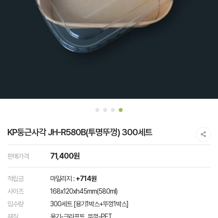
KP둥근사각 JH-R580B(투명뚜껑) 300세트
71,400원
판매가격
적립금
마일리지 :
+714원
사이즈
168x120xh45mm(580ml)
입수량
300세트 [용기1박스+뚜껑1박스]
재질
용기-크라프트, 뚜껑-PET