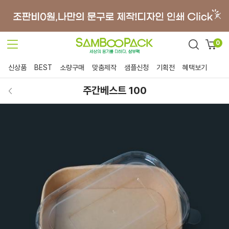
0
신상품
BEST
소량구매
맞춤제작
샘플신청
기획전
혜택보기
주간베스트 100