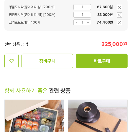
명품도시락(종이외피 상) [200개]
67,600원
명품도시락(종이외피-하) [200개]
83,000원
크라프트트레이 400개
74,400원
225,000
원
선택 상품 금액
장바구니
바로구매
함께 사용하기 좋은
관련 상품