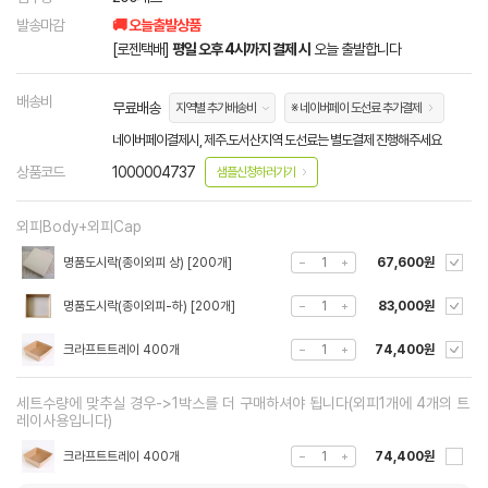
발송마감
🚚 오늘출발상품
[로젠택배]
평일 오후 4시까지 결제 시
오늘 출발합니다
배송비
무료배송
지역별 추가배송비
※ 네이버페이 도선료 추가결제
네이버페이결제시, 제주.도서산지역 도선료는 별도결제 진행해주세요
상품코드
1000004737
샘플신청하러가기
외피Body+외피Cap
명품도시락(종이외피 상) [200개]
67,600원
명품도시락(종이외피-하) [200개]
83,000원
크라프트트레이 400개
74,400원
세트수량에 맞추실 경우->1박스를 더 구매하셔야 됩니다(외피1개에 4개의 트
레이사용입니다)
크라프트트레이 400개
74,400원