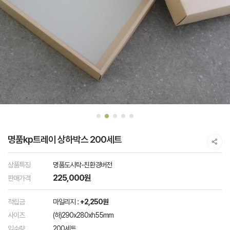
명품kp트레이 상하박스 200세트
상품특징
명품도시락-친환경버전
225,000원
판매가격
적립금
마일리지 :
+2,250원
사이즈
(하)290x280xh55mm
입수량
200세트