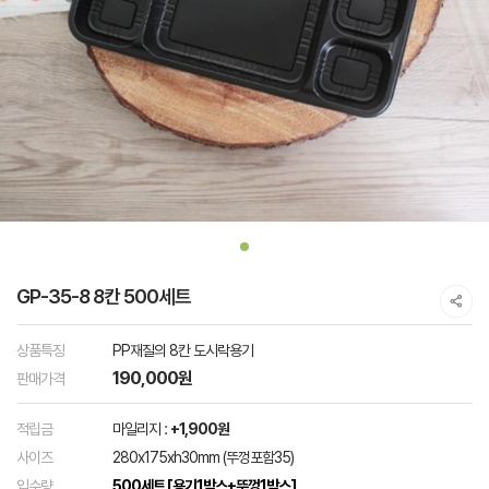
GP-35-8 8칸 500세트
상품특징
PP재질의 8칸 도시락용기
190,000원
판매가격
적립금
마일리지 :
+1,900원
사이즈
280x175xh30mm (뚜껑포함35)
입수량
500세트 [용기1박스+뚜껑1박스]