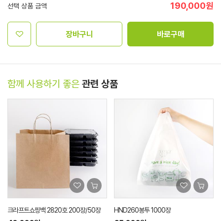
190,000
원
선택 상품 금액
장바구니
바로구매
함께 사용하기 좋은
관련 상품
크라프트쇼핑백 2820호 200장/50장
HND260봉투 1000장