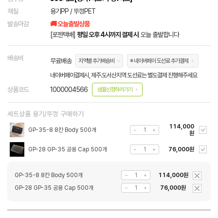
재질
용기PP / 뚜껑PET
발송마감
🚚 오늘출발상품
[로젠택배]
평일 오후 4시까지 결제 시
오늘 출발합니다
배송비
무료배송
지역별 추가배송비
※ 네이버페이 도선료 추가결제
네이버페이결제시, 제주.도서산지역 도선료는 별도결제 진행해주세요
상품코드
1000004566
샘플신청하러가기
세트상품 용기/뚜껑 구매하기
114,000
GP-35-8 8칸 Body 500개
원
GP-28 GP-35 공용 Cap 500개
76,000원
GP-35-8 8칸 Body 500개
114,000원
GP-28 GP-35 공용 Cap 500개
76,000원