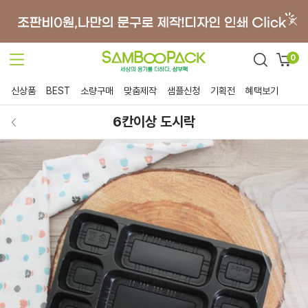
0
신상품
BEST
소량구매
맞춤제작
샘플신청
기획전
혜택보기
6칸이상 도시락