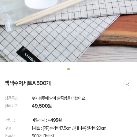
백색수저세트A 500개
상품특징
무지봉투에 담아 깔끔함을 더했어요!
49,500원
판매가격
적립금
마일리지 :
+495원
구성
1세트 : (PP)숟가락17.5cm / (대나무)젓가락20cm
입수량
500개 [1박스]