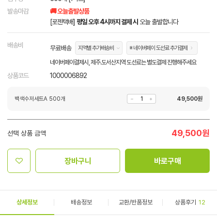
발송마감
🚚 오늘출발상품
[로젠택배]
평일 오후 4시까지 결제 시
오늘 출발합니다
배송비
무료배송
지역별 추가배송비
※ 네이버페이 도선료 추가결제
네이버페이결제시, 제주.도서산지역 도선료는 별도결제 진행해주세요
상품코드
1000006892
백색수저세트A 500개
49,500
원
49,500
원
선택 상품 금액
장바구니
바로구매
상세정보
배송정보
교환/반품정보
상품후기
12