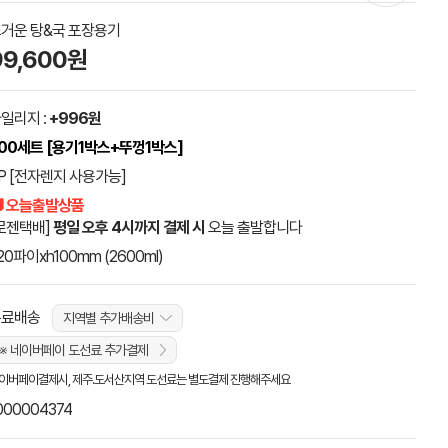
거운 탕&국 포장용기
99,600원
일리지 :
+996원
00세트 [용기1박스+뚜껑1박스]
P [전자렌지 사용가능]
 오늘출발상품
로젠택배]
평일 오후 4시까지 결제 시
오늘 출발합니다
20파이xh100mm (2600ml)
무료배송
지역별 추가배송비
※ 네이버페이 도선료 추가결제
이버페이결제시, 제주.도서산지역 도선료는 별도결제 진행해주세요
000004374