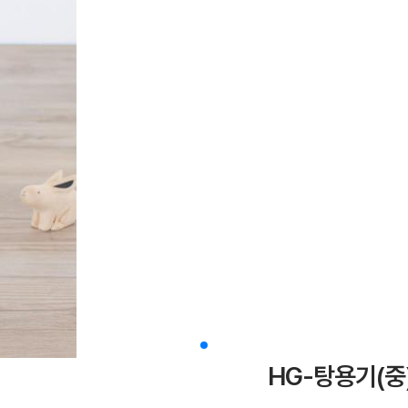
HG-탕용기(중