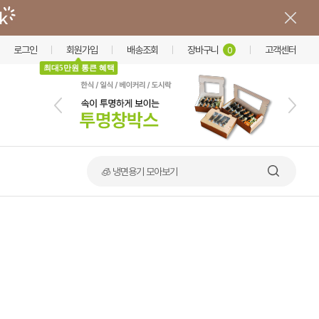
로그인
회원가입
배송조회
장바구니
고객센터
0
최대5만원 통큰 혜택
🍲 덮밥·비빔밥 가마솥용기