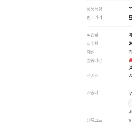
상품특징
뜨
판매가격
적립금
마
입수량
2
재질
P
발송마감

[
사이즈
2
배송비
네
상품코드
1