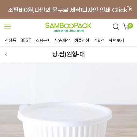
0
신상품
BEST
소량구매
맞춤제작
샘플신청
기획전
혜택보기
탕.찜)원형-대