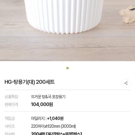
HG-탕용기(대) 200세트
상품특징
뜨거운 탕&국 포장용기
104,000원
판매가격
적립금
마일리지 :
+1,040원
사이즈
220파이xh120mm (3000ml)
입수량
200세트 [용기1박스+뚜껑1박스]