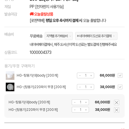
재질
PP [전자렌지 사용가능]
발송마감
🚚 오늘출발상품
[로젠택배]
평일 오후 4시까지 결제 시
오늘 출발합니다
배송비
무료배송
지역별 추가배송비
※ 네이버페이 도선료 추가결제
네이버페이결제시, 제주.도서산지역 도선료는 별도결제 진행해주세요
상품코드
1000004373
용기/뚜껑 구매하기
HG-탕용기(대)body [200개]
66,000원
HG-(탕용기)220파이 뚜껑 [200개]
38,000원
HG-탕용기(대)body [200개]
66,000원
HG-(탕용기)220파이 뚜껑 [200개]
38,000원