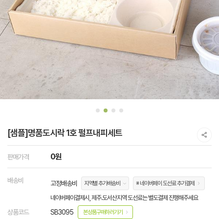
[샘플]명품도시락 1호 펄프내피세트
0원
판매가격
배송비
고정배송비
지역별 추가배송비
※ 네이버페이 도선료 추가결제
네이버페이결제시, 제주.도서산지역 도선료는 별도결제 진행해주세요
상품코드
SB3095
본상품구매하러가기