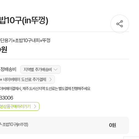
밥10구(in뚜껑)
단용기+초밥10구내피+뚜껑
0원
고정배송비
지역별 추가배송비
※ 네이버페이 도선료 추가결제
이버페이결제시, 제주.도서산지역 도선료는 별도결제 진행해주세요
B3006
본상품구매하러가기
P-초밥10구(in뚜껑)
0
원