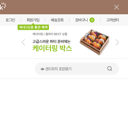
로그인
회원가입
배송조회
장바구니
고객센터
0
최대5만원 통큰 혜택
📢 한상·옹기 출시