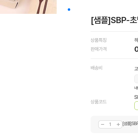
[샘플]SBP-초
상품특징
하
판매가격
배송비
네
S
상품코드
[샘플]SB