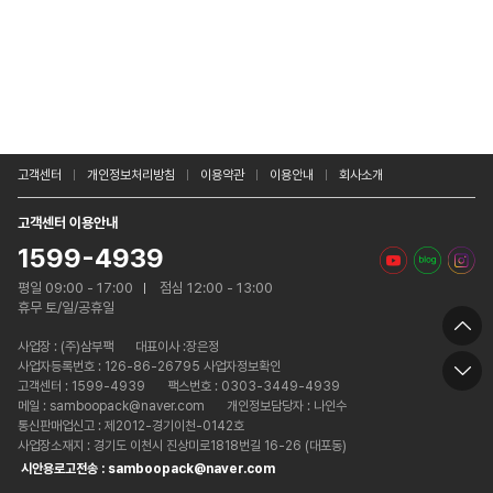
고객센터
개인정보처리방침
이용약관
이용안내
회사소개
고객센터 이용안내
1599-4939
평일 09:00 - 17:00
점심 12:00 - 13:00
휴무 토/일/공휴일
사업장 :
(주)삼부팩
대표이사 :장은정
사업자등록번호 : 126-86-26795 사업자정보확인
고객센터 : 1599-4939
팩스번호 : 0303-3449-4939
메일 : samboopack@naver.com
개인정보담당자 : 나인수
통신판매업신고 : 제2012-경기이천-0142호
사업장소재지 : 경기도 이천시 진상미로1818번길 16-26 (대포동)
시안용로고전송 : samboopack@naver.com