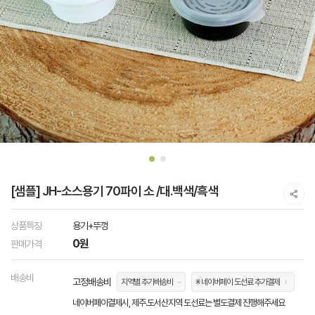
[샘플] JH-소스용기 70파이 소 /대.백색/흑색
상품특징
용기+뚜껑
0원
판매가격
배송비
고정배송비
지역별 추가배송비
※ 네이버페이 도선료 추가결제
네이버페이결제시, 제주.도서산지역 도선료는 별도결제 진행해주세요