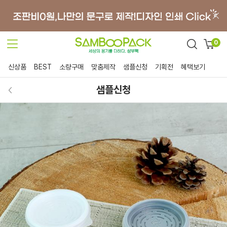
0
신상품
BEST
소량구매
맞춤제작
샘플신청
기획전
혜택보기
샘플신청