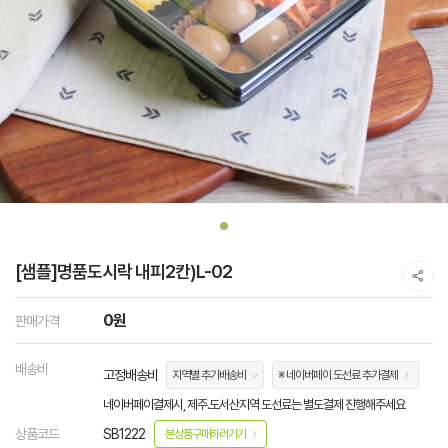
[샘플]명품도시락 내피2칸)L-02
0원
판매가격
배송비
고정배송비
지역별 추가배송비
※ 네이버페이 도선료 추가결제
네이버페이결제시, 제주.도서산지역 도선료는 별도결제 진행해주세요
상품코드
SB1222
본상품구매하러가기