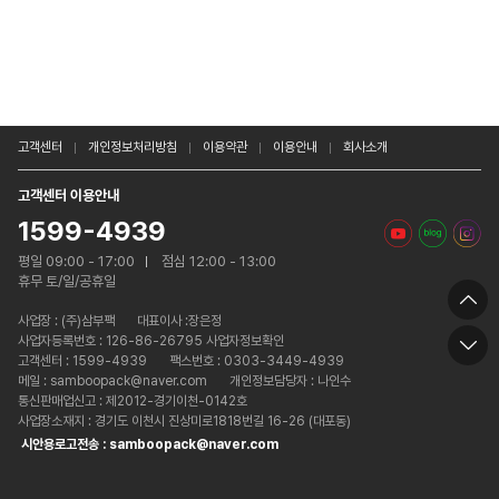
고객센터
개인정보처리방침
이용약관
이용안내
회사소개
고객센터 이용안내
1599-4939
평일 09:00 - 17:00
점심 12:00 - 13:00
휴무 토/일/공휴일
사업장 :
(주)삼부팩
대표이사 :장은정
사업자등록번호 : 126-86-26795 사업자정보확인
고객센터 : 1599-4939
팩스번호 : 0303-3449-4939
메일 : samboopack@naver.com
개인정보담당자 : 나인수
통신판매업신고 : 제2012-경기이천-0142호
사업장소재지 : 경기도 이천시 진상미로1818번길 16-26 (대포동)
시안용로고전송 : samboopack@naver.com