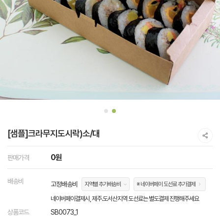
[샘플]크라무지도시락)소/대
0원
판매가격
배송비
고정배송비
지역별 추가배송비
※ 네이버페이 도선료 추가결제
네이버페이결제시, 제주.도서산지역 도선료는 별도결제 진행해주세요
상품코드
SB0073_1