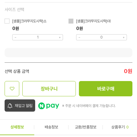
사이즈 선택
[샘플]크라무지도시락)소
[샘플]크라무지도시락)대
0원
0원
0
원
선택 상품 금액
장바구니
바로구매
재입고 알림
※ 주문 시 네이버페이 결제 가능합니다.
상세정보
배송정보
교환/반품정보
상품후기
0