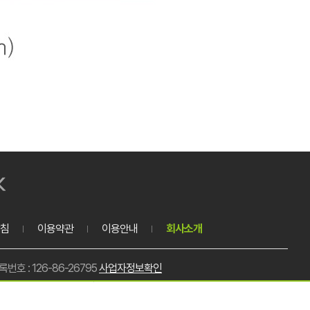
침
이용약관
이용안내
회사소개
호 : 126-86-26795
사업자정보확인
호 : 0303-3449-4939
메일 : samboopack@naver.com
총 주문금액
0원
이천-0142호
대표이사 : 장은정
개인정보담당자 : 나인수