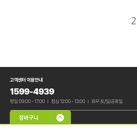
고객센터 이용안내
1599-4939
평일 09:00 - 17:00
점심 12:00 - 13:00
휴무 토/일/공휴일
입금계좌 정보
국민은행 322901-04-045937
농협은행 301-0117-1048-91
우
신한은행 140-009-830526
하나은행 494-910008-86604