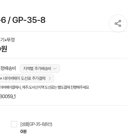
6 / GP-35-8
기+뚜껑
0원
고정배송비
지역별 추가배송비
※ 네이버페이 도선료 추가결제
이버페이결제시, 제주.도서산지역 도선료는 별도결제 진행해주세요
B0059_1
[샘플]GP-35-8(8칸)
0원