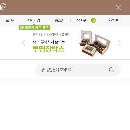
로그인
회원가입
배송조회
장바구니
고객센터
0
최대5만원 통큰 혜택
🍲 덮밥·비빔밥 가마솥용기