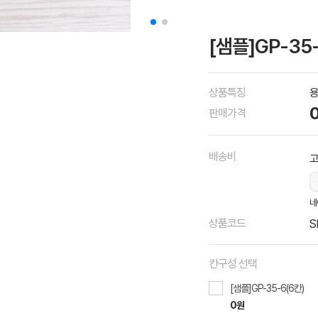
[샘플]GP-35-
상품특징
용
판매가격
배송비
네
상품코드
S
칸구성 선택
[샘플]GP-35-6(6칸)
0원