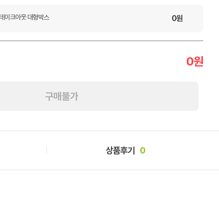
테이크아웃 대형박스
0
원
0
원
구매불가
상품후기
0