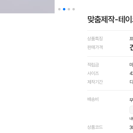
맞춤제작-테이
상품특징
프
판매가격
적립금
마
사이즈
4
제작기간
디
배송비
네
상품코드
3