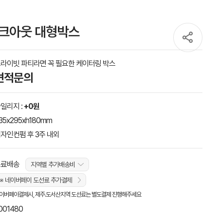
크아웃 대형박스
라이빗 파티라면 꼭 필요한 케이터링 박스
견적문의
일리지 :
+0원
35x295xh180mm
자인컨펌 후 3주 내외
무료배송
지역별 추가배송비
※ 네이버페이 도선료 추가결제
이버페이결제시, 제주.도서산지역 도선료는 별도결제 진행해주세요
001480