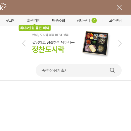
로그인
회원가입
배송조회
장바구니
고객센터
0
최대5만원 통큰 혜택
📢 한상·옹기 출시