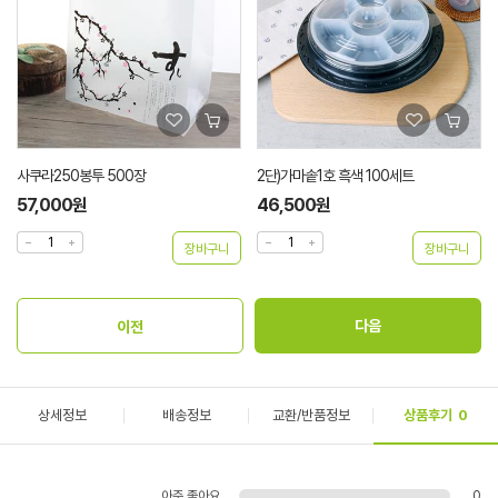
사쿠라250봉투 500장
2단)가마솥1호 흑색 100세트
57,000원
46,500원
상세정보
배송정보
교환/반품정보
상품후기
0
아주 좋아요
0