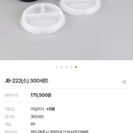
JB-222(소) 300세트
175,500원
판매가격
적립금
마일리지 :
+0원
입수량
300세트
재질
PP
발송마감
평일 PM1시 결제완료건 발송[한진택배]