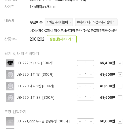
사이즈
175파이xh70mm
배송비
무료배송
지역별 추가배송비
※ 네이버페이 도선료 추가결제
네이버페이결제시, 제주.도서산지역 도선료는 별도결제 진행해주세요
상품코드
2001202
샘플신청하러가기
용기 및 내피 선택하기
JB-222(소) 바디 [300개]
65,400원
JB-220 내피 1칸 [300개]
49,500원
JB-220 내피 2칸 [300개]
49,500원
JB-220 내피 3칸 [300개]
49,500원
뚜껑 선택하기
JB-221,222 무타공 공용뚜껑 [300개]
60,600원