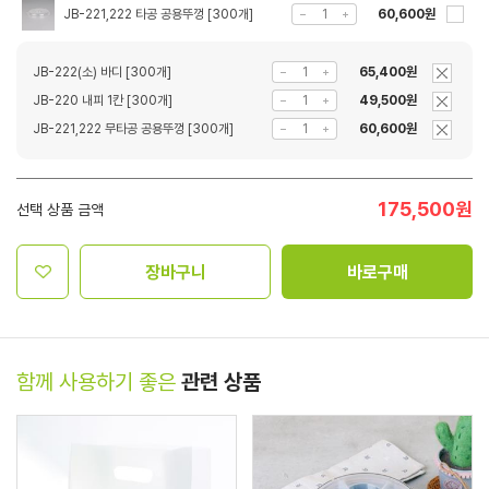
JB-221,222 타공 공용뚜껑 [300개]
60,600원
JB-222(소) 바디 [300개]
65,400원
JB-220 내피 1칸 [300개]
49,500원
JB-221,222 무타공 공용뚜껑 [300개]
60,600원
175,500
원
선택 상품 금액
장바구니
바로구매
함께 사용하기 좋은
관련 상품