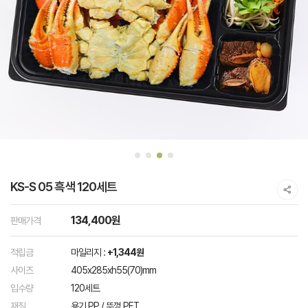
KS-S 05 흑색 120세트
134,400원
판매가격
적립금
마일리지 :
+1,344원
사이즈
405x285xh55(70)mm
입수량
120세트
재질
용기 PP / 뚜껑 PET