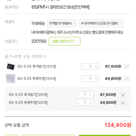
발송마감
평일PM1시 결제완료건 발송[한진택배]
배송비
무료배송
지역별 추가배송비
※ 네이버페이 도선료 추가결제
네이버페이결제시, 제주.도서산지역 도선료는 별도결제 진행해주세요
상품코드
2001189
샘플신청하러가기
용기+뚜껑 구성 선택하기
KS-S 05 흑색용기[120개]
87,600원
KS-S 05 투명뚜껑[120개]
46,800원
KS-S 05 흑색용기[120개]
87,600원
KS-S 05 투명뚜껑[120개]
46,800원
134,400
원
선택 상품 금액