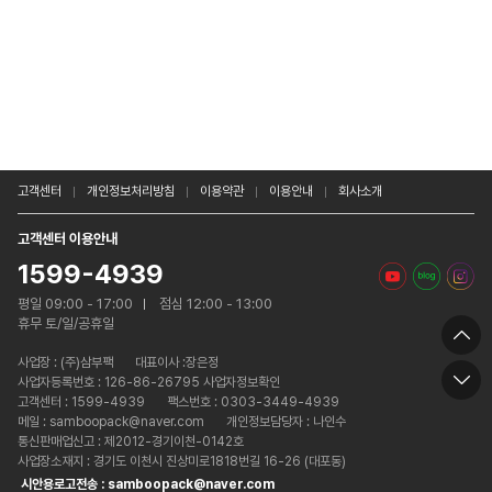
고객센터
개인정보처리방침
이용약관
이용안내
회사소개
고객센터 이용안내
1599-4939
평일 09:00 - 17:00
점심 12:00 - 13:00
휴무 토/일/공휴일
사업장 :
(주)삼부팩
대표이사 :장은정
사업자등록번호 : 126-86-26795 사업자정보확인
고객센터 : 1599-4939
팩스번호 : 0303-3449-4939
메일 : samboopack@naver.com
개인정보담당자 : 나인수
통신판매업신고 : 제2012-경기이천-0142호
사업장소재지 : 경기도 이천시 진상미로1818번길 16-26 (대포동)
시안용로고전송 : samboopack@naver.com