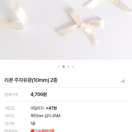
리본 주자유광(10mm) 2종
4,700원
판매가격
적립금
마일리지 :
+47원
사이즈
폭10mm 길이-45M
입수량
1롤
발송마감
🚚 오늘출발상품