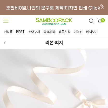
0
신상품
BEST
소량구매
맞춤제작
샘플신청
기획전
혜택보기
리본·띠지